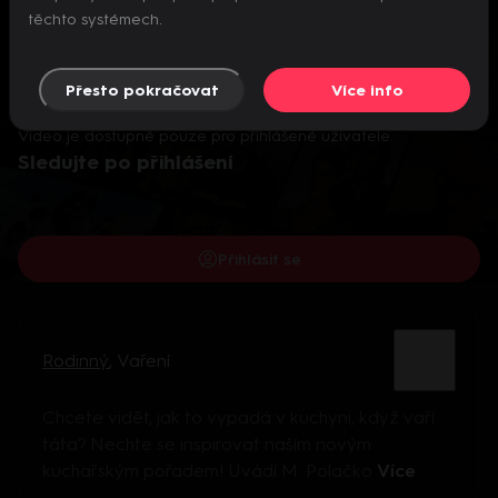
těchto systémech.
Přesto pokračovat
Více info
Video je dostupné pouze pro přihlášené uživatele.
Sledujte po přihlášení
Přihlásit se
Rodinný
,
Vaření
Chcete vidět, jak to vypadá v kuchyni, když vaří
táta? Nechte se inspirovat naším novým
kuchařským pořadem! Uvádí M. Polačko
Více