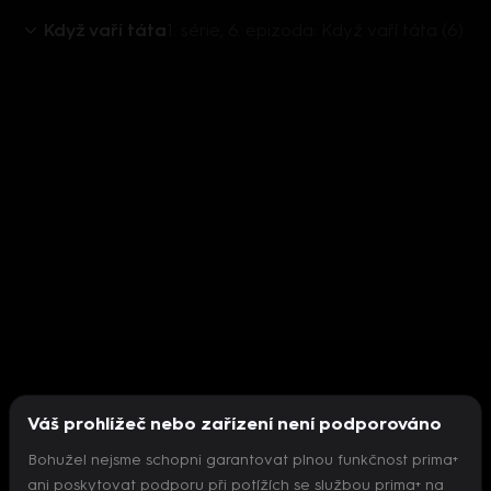
Když vaří táta
1. série, 6. epizoda: Když vaří táta (6)
Váš prohlížeč nebo zařízení není podporováno
Bohužel nejsme schopni garantovat plnou funkčnost prima+
ani poskytovat podporu při potížích se službou prima+ na