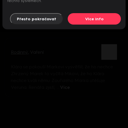
těchto systémech.
Přesto pokračovat
Více info
Rodinný
,
Vaření
Klára se pokouší Markovi vysvětlit, že ho nechce.
Zhrzený Marek to vyčítá Mikovi, že ho Klára
nechce kvůli němu. Zoufalého Marka utěšuje
Veruna. Renáta zjistí, ...
Více