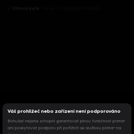
Ohnivý kuře
1. série, 17. epizoda: Malé lži
Váš prohlížeč nebo zařízení není podporováno
Bohužel nejsme schopni garantovat plnou funkčnost prima+
ani poskytovat podporu při potížích se službou prima+ na
Nepodařilo se inicializovat přehrávač