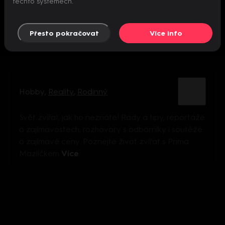
těchto systémech.
Přesto pokračovat
Více info
Hobby
,
Reality
,
Rodinný
Svět zvířat, jak ho neznáte! Rady a tipy, reportáže
o zajímavostech, rozhovory s odborníky i soutěže
o zajímavé ceny. Poznejte život zvířat s Prima
Mazlíčkem
Více