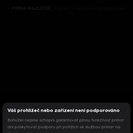
PRIMA MAZLÍČEK
21. série, 13. epizoda: Terapie s potkany, fobie ze zvířat, ranč Zdenky Pohlreich, právní poradna - zvířecí atrakce
Váš prohlížeč nebo zařízení není podporováno
Bohužel nejsme schopni garantovat plnou funkčnost prima+
ani poskytovat podporu při potížích se službou prima+ na
Nepodařilo se inicializovat přehrávač