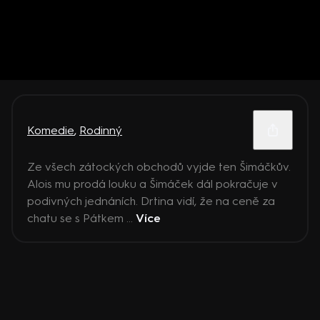
Komedie
,
Rodinný
Ze všech zátockých obchodů vyjde ten Šimáčkův.
Alois mu prodá louku a Šimáček dál pokračuje v
podivných jednáních. Drtina vidí, že na ceně za
chatu se s Pátkem ...
Více