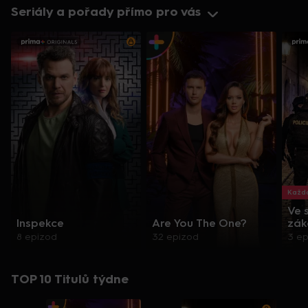
Seriály a pořady přímo pro vás
Každo
Ve 
Inspekce
Are You The One?
zák
8 epizod
32 epizod
3 e
TOP 10 Titulů týdne