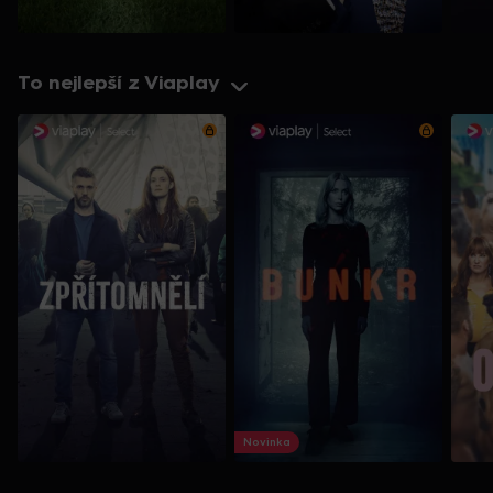
To nejlepší z Viaplay
Novinka