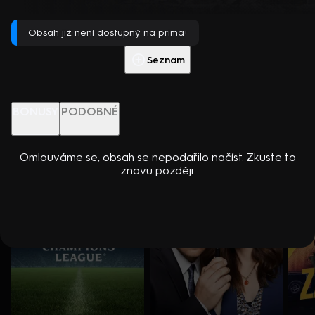
dcerou… Americko-kanadský kriminální seriál (2024). Hrají K.
Přehrát s PREMIUM
Kreuková, R. Sutherland, A. Douglas, M. Loweová, S.
Obsah již není dostupný na prima+
Spracklinová a další
Více info
Přehrát ukázku
Seznam
Nenechte si ujít
BONUSY
PODOBNÉ
Omlouváme se, obsah se nepodařilo načíst. Zkuste to
znovu později.