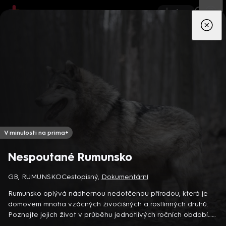
App
Seriály
Filmy
Děti
Zprávy
Novinky
Živě
TV pro
prima+
V minulosti na prima+
Nespoutané Rumunsko
Detektiv Karl Alberg přijíždí do přímořského městečka Gibsons,
GB, RUMUNSKO
Cestopisný
,
Dokumentární
aby zde převzal vedení místní policie a začal nový život po
Rumunsko oplývá nádhernou nedotčenou přírodou, která je
bolestivém rozvodu. Společně se svým týmem odhaluje temná
domovem mnoha vzácných živočišných a rostlinných druhů.
tajemství, která narušují poklidnou atmosféru komunity a
8 epizod
Poznejte jejich život v průběhu jednotlivých ročních období…
současně se snaží zvládnout komplikovaný vztah s dospívající
Britsko-rumunský dokument (2018)